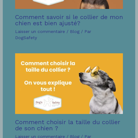
Comment savoir si le collier de mon
chien est bien ajusté?
Laisser un commentaire
/
Blog
/ Par
DogSafety
Comment choisir la taille du collier
de son chien ?
Laisser un commentaire
/
Blog
/ Par