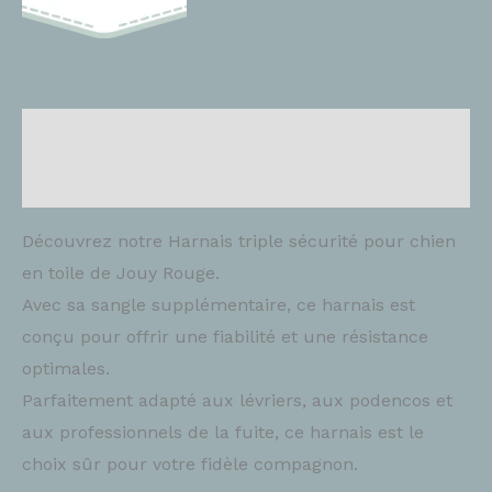
Description
Brand
Découvrez notre Harnais triple sécurité pour chien
en toile de Jouy Rouge.
Avec sa sangle supplémentaire, ce harnais est
conçu pour offrir une fiabilité et une résistance
optimales.
Parfaitement adapté aux lévriers, aux podencos et
aux professionnels de la fuite, ce harnais est le
choix sûr pour votre fidèle compagnon.