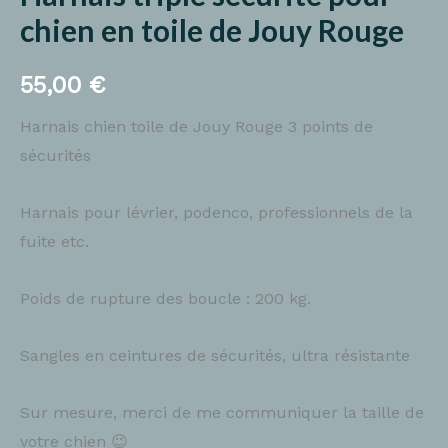
chien en toile de Jouy Rouge
55,00
€
Harnais chien toile de Jouy Rouge 3 points de
sécurités
Harnais pour lévrier, podenco, professionnels de la
fuite etc.
Poids de rupture des boucle : 200 kg.
Sangles en ceintures de sécurités, ultra résistante
Sur mesure, merci de me communiquer la taille de
votre chien 😉