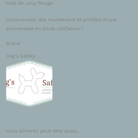
toile de Jouy Rouge.
Commandez dès maintenant et profitez d’une
promenade en toute confiance !
Brand
Dog's Safety
Vous aimerez peut-être aussi…