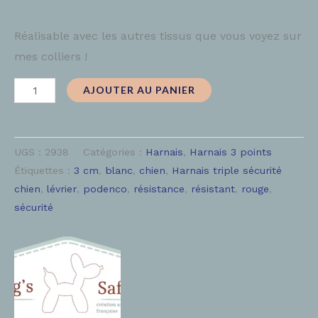
Réalisable avec les autres tissus que vous voyez sur
mes colliers !
AJOUTER AU PANIER
UGS :
2938
Catégories :
Harnais
,
Harnais 3 points
Étiquettes :
3 cm
,
blanc
,
chien
,
Harnais triple sécurité
chien
,
lévrier
,
podenco
,
résistance
,
résistant
,
rouge
,
sécurité