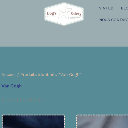
VINTED
BL
NOUS CONTAC
Accueil
/ Produits identifiés “Van Gogh”
Van Gogh
3 résultats affichés