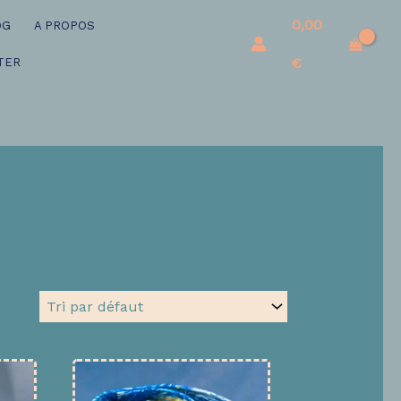
0,00
OG
A PROPOS
€
TER