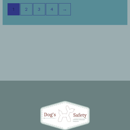
1
2
3
4
→