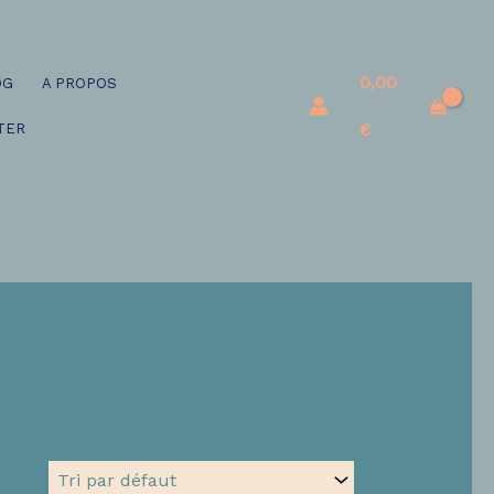
0,00
OG
A PROPOS
€
TER