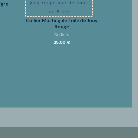
igre
Collier Martingale Toile de Jouy
Rouge
Colliers
25,00
€