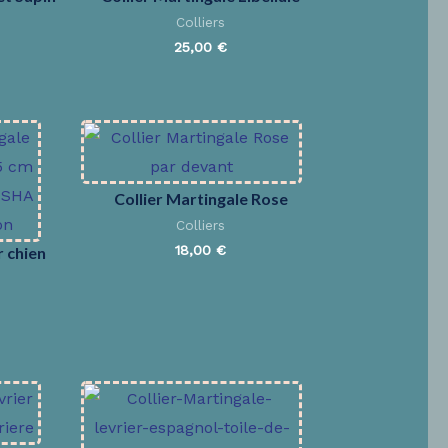
Colliers
25,00
€
Collier Martingale Rose
Colliers
18,00
€
r chien