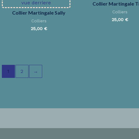
Collier Martingale T
Colliers
Collier Martingale Sally
25,00
€
Colliers
25,00
€
1
2
→