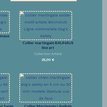
nimaux
Collier martingale BAUHAUS
line art
Collection Artiste
25,00
€
et Sapin
Collier Martingale Libellule