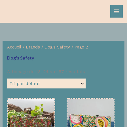
Aller
au
contenu
Accueil
/ Brands /
Dog's Safety
/ Page 2
Dog's Safety
Affichage de 13–24 sur 57 résultats